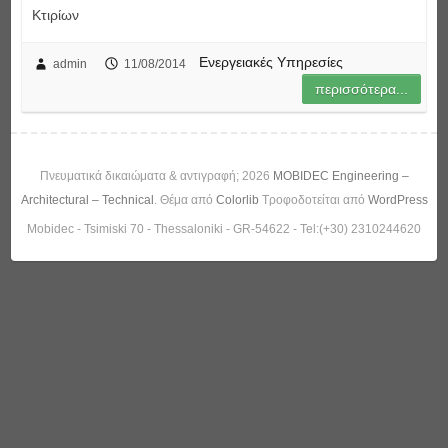
Κτιρίων
Ενεργειακές Υπηρεσίες
admin
11/08/2014
περισσότερα...
Πνευματικά δικαιώματα & αντιγραφή; 2026
MOBIDEC Engineering –
Architectural – Technical
. Θέμα από
Colorlib
Τροφοδοτείται από
WordPress
Mobidec - Tsimiski 70 - Thessaloniki - GR-54622 - Tel:(+30) 2310244620