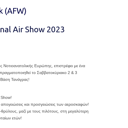
k (AFW)
onal Air Show 2023
ης Νοτιοανατολικής Ευρώπης, επιστρέφει με ένα
πραγματοποιηθεί το Σαββατοκύριακο 2 & 3
 Βάση Τανάγρας!
 Show!
 απογειώσεις και προσγειώσεις των αεροσκαφών!
-θρύλους, μαζί με τους πιλότους, στη μεγαλύτερη
υταίων ετών!
!