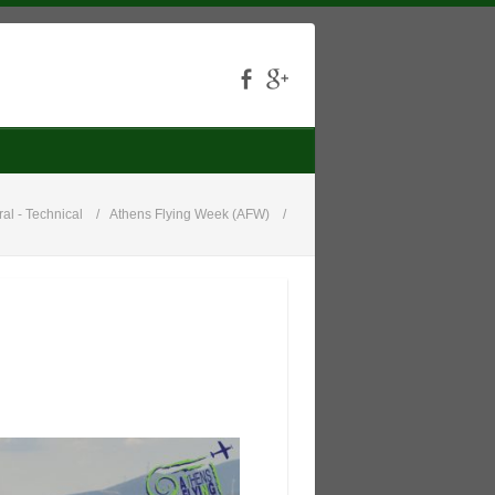
al - Technical
Athens Flying Week (AFW)